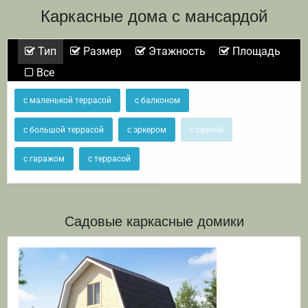
Каркасные дома с мансардой
Тип
Размер
Этажность
Площадь
Все
с маленькой террасой
с балконом
с большой террасой
с эркером
с сауной
с гаражом
с террасой
Садовые каркасные домики