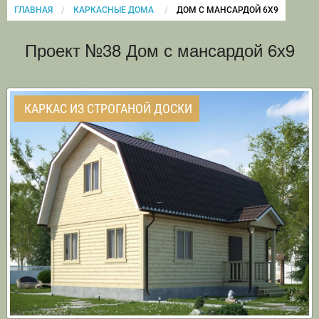
ГЛАВНАЯ
КАРКАСНЫЕ ДОМА
CURRENT:
ДОМ С МАНСАРДОЙ 6Х9
Проект №38 Дом с мансардой 6х9
КАРКАС ИЗ СТРОГАНОЙ ДОСКИ