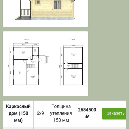
Каркасный
Толщина
2684500
дом (150
6х9
утепления
Заказать
мм)
150 мм