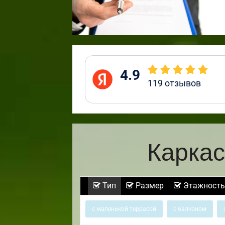
4.9
119
отзывов
Каркас
Тип
Размер
Этажность
с маленькой террасой
с балконом