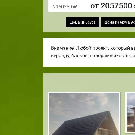
от 2057500
2160350
Дома из бруса
Дома из бруса 9
Внимание! Любой проект, который вы
веранду, балкон, панорамное остекл