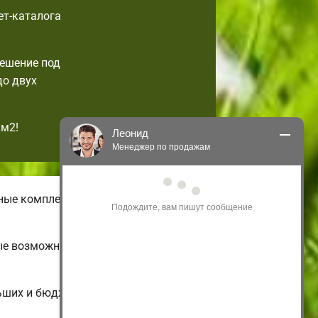
ет-каталога
решение под
до двух
1м2!
Леонид
Менеджер по продажам
Здравствуйте! Я могу 
чные комплектации бюджетных
проконсультировать Вас по нашим 
акциям и проектам.
Только что
рые возможно изменить по своим
ьших и бюджетных до больших двух-