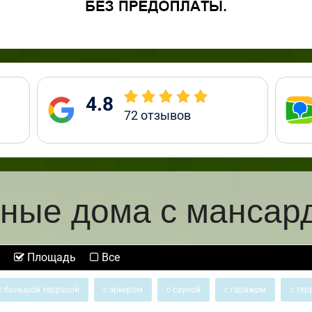
4.8
72
отзывов
ные дома с мансар
Площадь
Все
с большой террасой
с эркером
с сауной
с гаражом
с тер