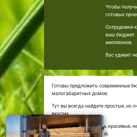
Чтобы получи
готовых прое
Сотрудники к
ваш бюджет. 
миллионов.
Вас удивит н
Готовы предложить современные бю
малогабаритных домов.
Тут вы всегда найдете простые, но
вкусам.
Мы готовы предложить красивые, н
трехэтажных коттеджей.