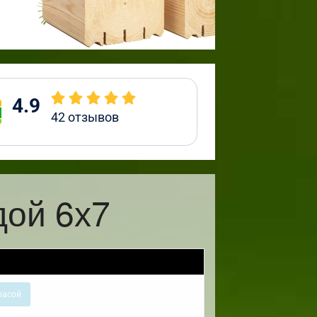
4.9
42
отзывов
дой 6х7
расой