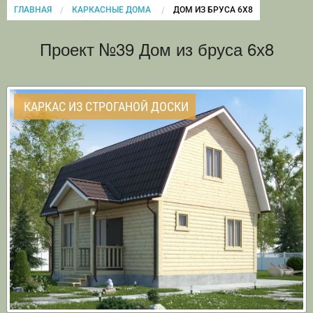
ГЛАВНАЯ
КАРКАСНЫЕ ДОМА
CURRENT:
ДОМ ИЗ БРУСА 6Х8
Проект №39 Дом из бруса 6х8
КАРКАС ИЗ СТРОГАНОЙ ДОСКИ