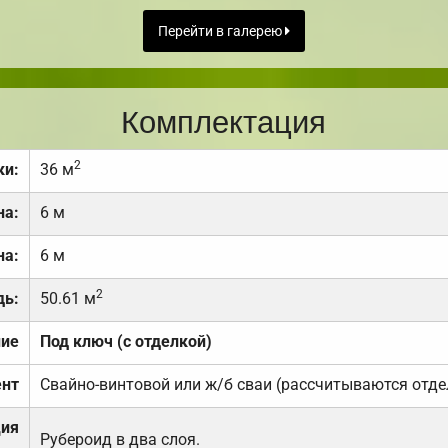
Перейти в галерею
Комплектация
2
ки:
36 м
на:
6 м
на:
6 м
2
дь:
50.61 м
ние
Под ключ (с отделкой)
нт
Свайно-винтовой или ж/б сваи (рассчитываются отде
ция
Рубероид в два слоя.