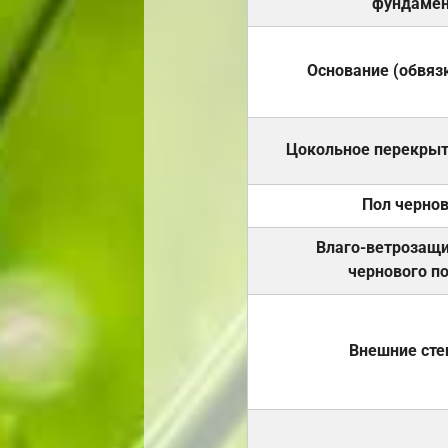
фундамен
Основание (обвяз
Цокольное перекры
Пол черно
Влаго-ветрозащ
чернового п
Внешние ст