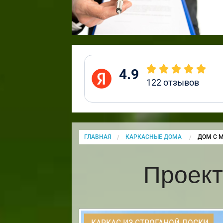
4.9
122
отзывов
ГЛАВНАЯ
КАРКАСНЫЕ ДОМА
CURRENT
ДОМ С 
Проект
КАРКАС ИЗ СТРОГАНОЙ ДОСКИ