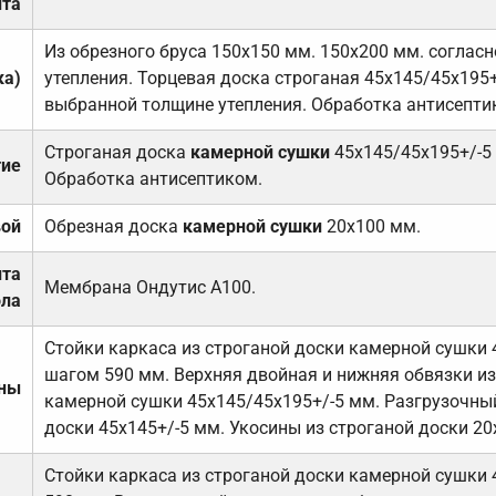
та
Из обрезного бруса 150х150 мм. 150х200 мм. соглас
ка)
утепления. Торцевая доска строганая 45х145/45х195+
выбранной толщине утепления. Обработка антисепти
Строганая доска
камерной сушки
45х145/45х195+/-5
тие
Обработка антисептиком.
вой
Обрезная доска
камерной сушки
20х100 мм.
ита
Мембрана Ондутис А100.
ола
Стойки каркаса из строганой доски камерной сушки 
шагом 590 мм. Верхняя двойная и нижняя обвязки из
ены
камерной сушки 45х145/45х195+/-5 мм. Разгрузочный
доски 45х145+/-5 мм. Укосины из строганой доски 20
Стойки каркаса из строганой доски камерной сушки 