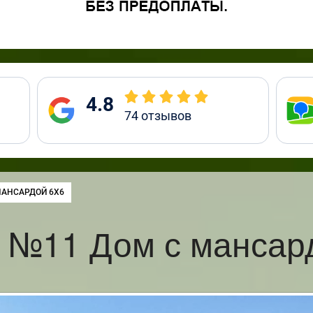
4.8
74
отзывов
:
МАНСАРДОЙ 6Х6
 №11 Дом с мансар