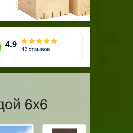
4.9
42
отзывов
дой 6х6