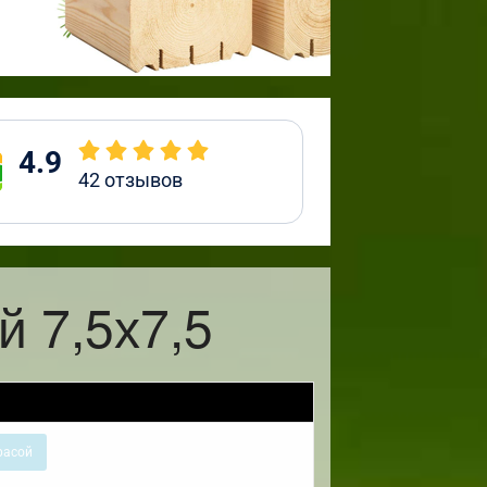
4.9
42
отзывов
 7,5х7,5
расой