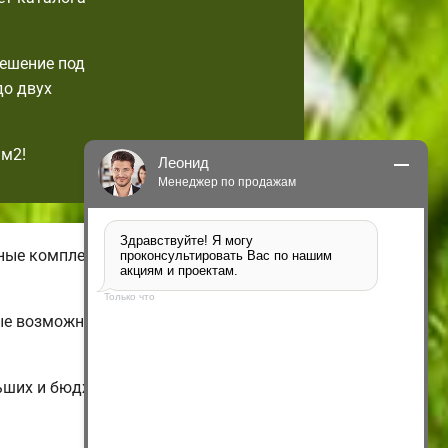
решение под
до двух
1м2!
Леонид
Менеджер по продажам
Здравствуйте! Я могу 
чные комплектации бюджетных
проконсультировать Вас по нашим 
акциям и проектам.
Только что
рые возможно изменить по своим
ьших и бюджетных до больших двух-