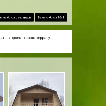
ни из бруса с верандой
Бани из бруса 10х8
ть в проект гараж, террасу,