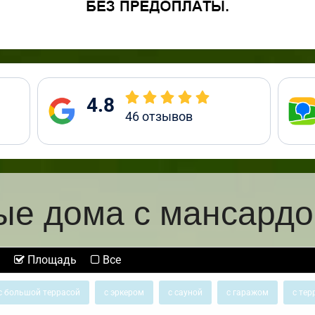
4.8
46
отзывов
ые дома с мансардой
Площадь
Все
с большой террасой
с эркером
с сауной
с гаражом
с тер