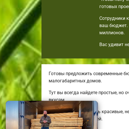
готовых прое
Сотрудники к
ваш бюджет. 
миллионов.
Вас удивит н
Готовы предложить современные бю
малогабаритных домов.
Тут вы всегда найдете простые, но
вкусам.
Мы готовы предложить красивые, н
трехэтажных коттеджей.