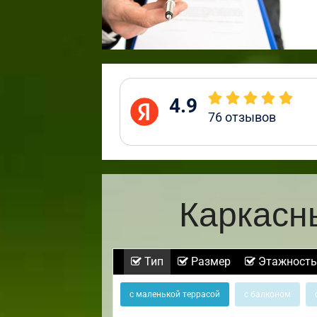
4.9
76
отзывов
Каркасн
Тип
Размер
Этажность
с маленькой террасой
с балконом