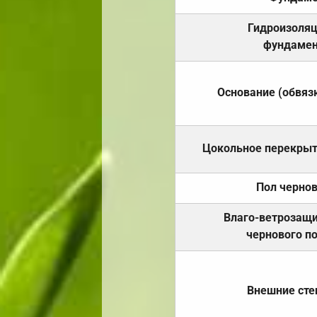
Гидроизоля
фундамен
Основание (обвяз
Цокольное перекры
Пол черно
Влаго-ветрозащ
чернового п
Внешние ст