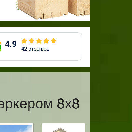
4.9
42
отзывов
эркером 8х8