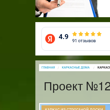
4.9
91
отзывов
ГЛАВНАЯ
КАРКАСНЫЕ ДОМА
CURRENT
КАРКАС
Проект №12
КАРКАС ИЗ СТРОГАНОЙ ДОСКИ