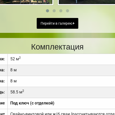
Перейти в галерею
Комплектация
2
ки:
52 м
на:
8 м
на:
8 м
2
дь:
58.5 м
ние
Под ключ (с отделкой)
нт
Свайно-винтовой или ж/б сваи (рассчитываются отде