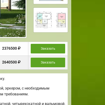
2376500
Заказать
2640500
Заказать
ку.
ой, эркером, с необходимым
им требованиям.
атной, четырехскатной и вальмовой.