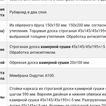
ция
Рубероид в два слоя.
та
Из обрезного бруса 150х150 мм. 150х200 мм. соглас
ка)
утепления. Торцевая доска строганая 45х145/45х195+
выбранной толщине утепления. Обработка антисепти
Строганая доска
камерной сушки
45х145/45х195+/-5
тие
Обработка антисептиком.
вой
Обрезная доска
камерной сушки
20х100 мм.
ита
Мембрана Ондутис А100.
ола
Стойки каркаса из строганой доски камерной сушки 
шагом 590 мм. Верхняя двойная и нижняя обвязки из
ены
камерной сушки 45х145/45х195+/-5 мм. Разгрузочный
доски 45х145+/-5 мм. Укосины из строганой доски 20