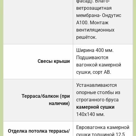
фасад). Влаго-
ветрозащитная
мембрана- Ондутис
А100. Монтаж
вентиляционных
решёток.
Ширина 400 мм.
Подшиваются
Свесы крыши
вагонкой камерной
сушки, сорт АВ.
Устанавливаются
опорные столбы из
Терраса/балкон (при
строганного бруса
наличии)
камерной сушки
140х140 мм.
Евровагонка камерной
Отделка потолка террасы/
сушки толщиной 12,5