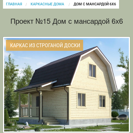
ГЛАВНАЯ
КАРКАСНЫЕ ДОМА
CURRENT:
ДОМ С МАНСАРДОЙ 6Х6
Проект №15 Дом с мансардой 6х6
КАРКАС ИЗ СТРОГАНОЙ ДОСКИ