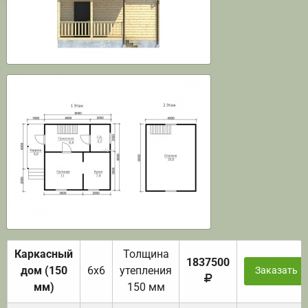
Каркасный
Толщина
1837500
дом (150
6х6
утепления
Заказать
мм)
150 мм