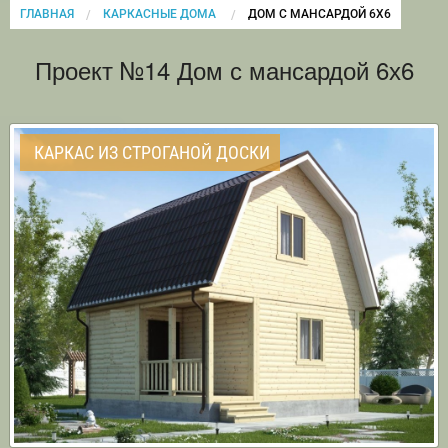
ГЛАВНАЯ
КАРКАСНЫЕ ДОМА
CURRENT:
ДОМ С МАНСАРДОЙ 6Х6
Проект №14 Дом с мансардой 6х6
КАРКАС ИЗ СТРОГАНОЙ ДОСКИ