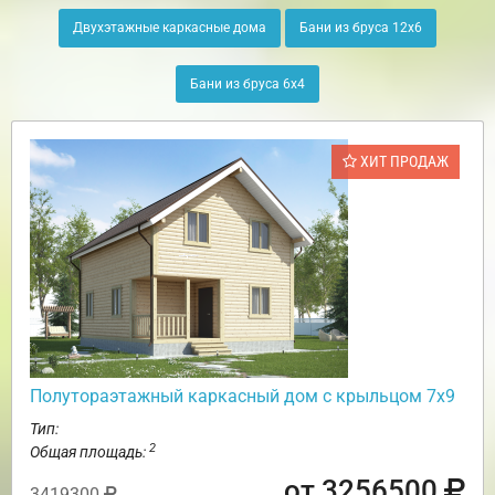
Двухэтажные каркасные дома
Бани из бруса 12х6
Бани из бруса 6х4
ХИТ ПРОДАЖ
Полутораэтажный каркасный дом с крыльцом 7х9
Тип:
2
Общая площадь:
от 3256500
3419300