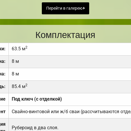
Перейти в галерею
Комплектация
2
ки:
63.5 м
на:
8 м
на:
8 м
2
дь:
85.4 м
ние
Под ключ (с отделкой)
нт
Свайно-винтовой или ж/б сваи (рассчитываются отде
ция
Рубероид в два слоя.