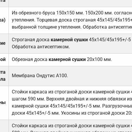
та
Из обрезного бруса 150х150 мм. 150х200 мм. соглас
ка)
утепления. Торцевая доска строганая 45х145/45х195+
выбранной толщине утепления. Обработка антисепти
Строганая доска
камерной сушки
45х145/45х195+/-5
тие
Обработка антисептиком.
вой
Обрезная доска
камерной сушки
20х100 мм.
ита
Мембрана Ондутис А100.
ола
Стойки каркаса из строганой доски камерной сушки 
шагом 590 мм. Верхняя двойная и нижняя обвязки из
ены
камерной сушки 45х145/45х195+/-5 мм. Разгрузочный
доски 45х145+/-5 мм. Укосины из строганой доски 20
Стойки каркаса из строганой доски камерной сушки 