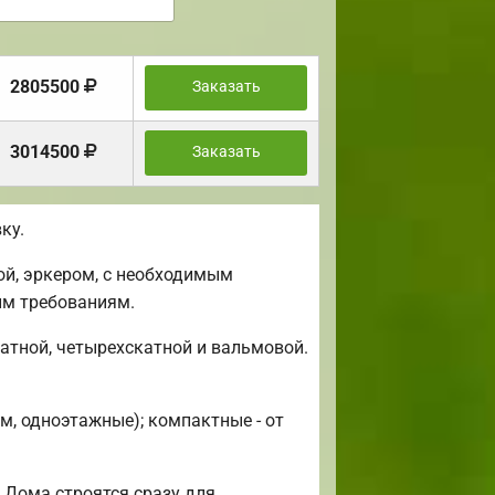
2805500
Заказать
3014500
Заказать
ку.
ой, эркером, с необходимым
им требованиям.
атной, четырехскатной и вальмовой.
м, одноэтажные); компактные - от
 Дома строятся сразу для