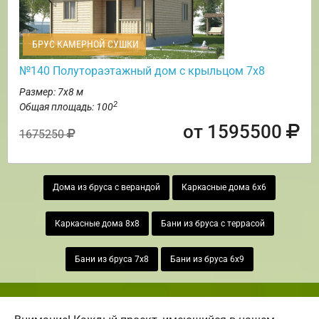
БРУС КАМЕРНОЙ СУШКИ
№140 Полутораэтажный дом с крыльцом 7х8
Размер: 7х8 м
2
Общая площадь: 100
от 1595500
1675250
Дома из бруса с верандой
Каркасные дома 6х6
Каркасные дома 8х8
Бани из бруса с террасой
Бани из бруса 7х8
Бани из бруса 6х9