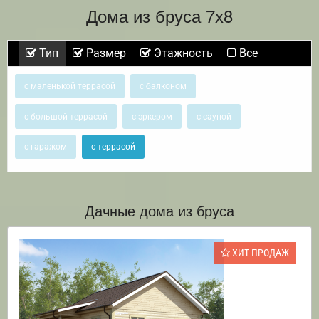
Дома из бруса 7х8
Тип
Размер
Этажность
Все
с маленькой террасой
с балконом
с большой террасой
с эркером
с сауной
с гаражом
с террасой
Дачные дома из бруса
ХИТ ПРОДАЖ