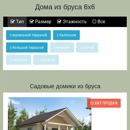
Дома из бруса 6х6
Тип
Размер
Этажность
Все
с маленькой террасой
с балконом
с большой террасой
с эркером
с сауной
с гаражом
с террасой
Садовые домики из бруса
ХИТ ПРОДАЖ