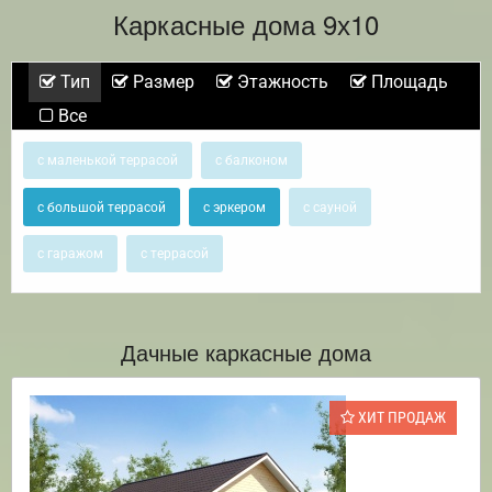
Каркасные дома 9х10
Тип
Размер
Этажность
Площадь
Все
с маленькой террасой
с балконом
с большой террасой
с эркером
с сауной
с гаражом
с террасой
Дачные каркасные дома
ХИТ ПРОДАЖ