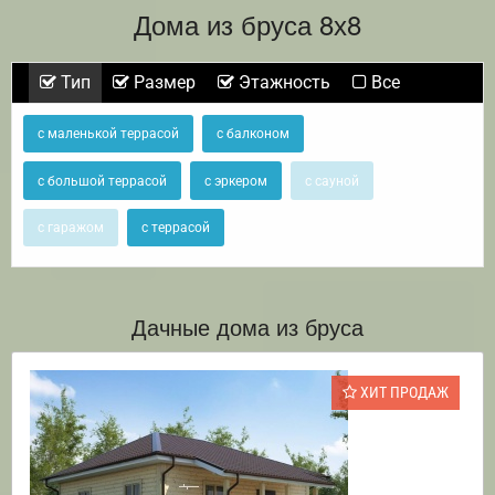
Дома из бруса 8х8
Тип
Размер
Этажность
Все
с маленькой террасой
с балконом
с большой террасой
с эркером
с сауной
с гаражом
с террасой
Дачные дома из бруса
ХИТ ПРОДАЖ