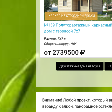
КАРКАС ИЗ СТРОГАНОЙ ДОСКИ
№139 Полутораэтажный каркасны
дом с террасой 7х7
Размер: 7х7 м
2
Общая площадь: 90
от 2739500
Двухэтажные дома из бруса
Ка
Внимание! Любой проект, который вы
веранду, балкон, панорамное остекл