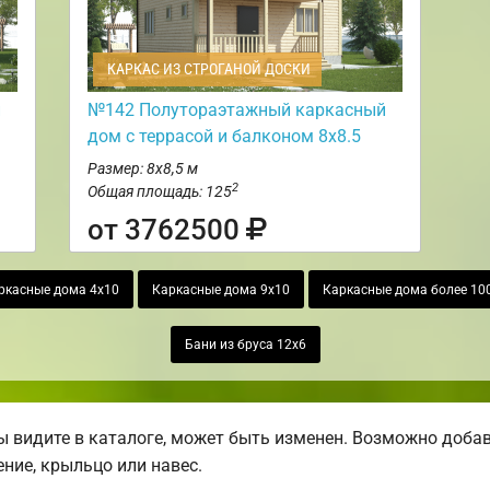
КАРКАС ИЗ СТРОГАНОЙ ДОСКИ
й
№142 Полутораэтажный каркасный
дом с террасой и балконом 8х8.5
Размер: 8х8,5 м
2
Общая площадь: 125
от 3762500
ркасные дома 4х10
Каркасные дома 9х10
Каркасные дома более 100
Бани из бруса 12х6
 видите в каталоге, может быть изменен. Возможно добави
ение, крыльцо или навес.