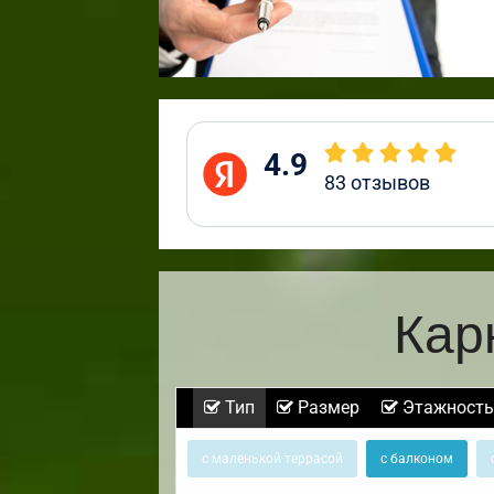
4.9
83
отзывов
Кар
Тип
Размер
Этажность
с маленькой террасой
с балконом