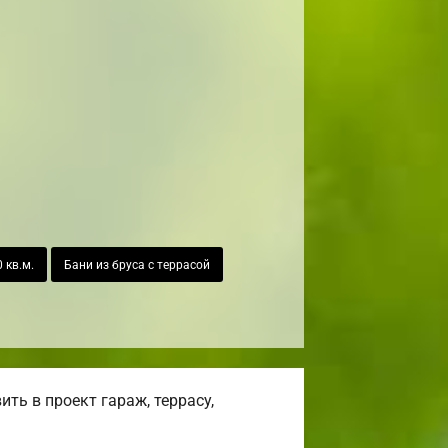
 кв.м.
Бани из бруса с террасой
ть в проект гараж, террасу,