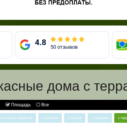
4.8
50
отзывов
касные дома с терр
Площадь
Все
с большой террасой
с эркером
с сауной
с гаражом
с тер