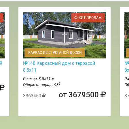
Ж
ХИТ ПРОДАЖ
КАРКАС ИЗ СТРОГАНОЙ ДОСКИ
9
№148 Каркасный дом с террасой
№
8,5х11
8
Размер: 8,5х11 м
Ра
2
Общая площадь: 93
Об
от 3679500
3863450
3