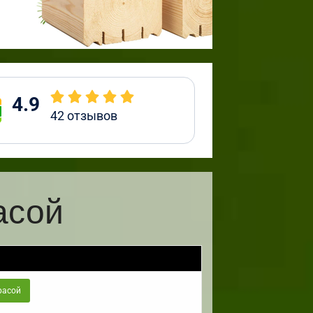
4.9
42
отзывов
асой
расой