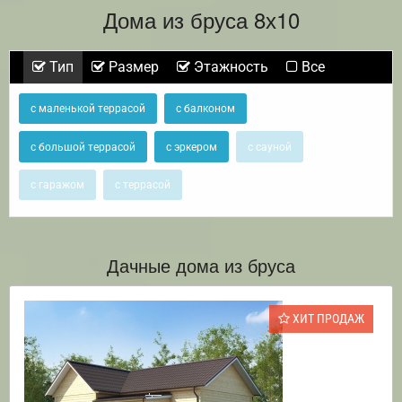
Дома из бруса 8х10
Тип
Размер
Этажность
Все
с маленькой террасой
с балконом
с большой террасой
с эркером
с сауной
с гаражом
с террасой
Дачные дома из бруса
ХИТ ПРОДАЖ