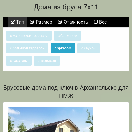
Дома из бруса 7х11
Тип
Размер
Этажность
Все
с маленькой террасой
с балконом
с большой террасой
с эркером
с сауной
с гаражом
с террасой
Брусовые дома под ключ в Архангельске для
ПМЖ