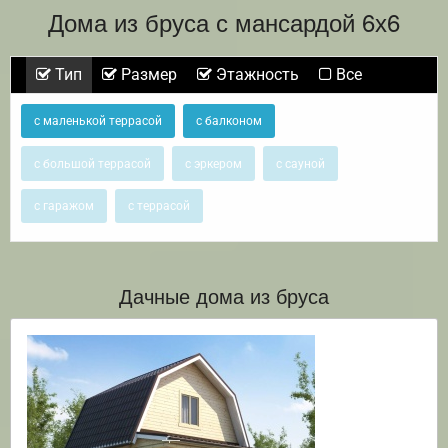
Дома из бруса с мансардой 6х6
Тип
Размер
Этажность
Все
с маленькой террасой
с балконом
с большой террасой
с эркером
с сауной
с гаражом
с террасой
Дачные дома из бруса