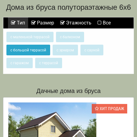
Дома из бруса полутораэтажные 6х6
Тип
Размер
Этажность
Все
с маленькой террасой
с балконом
с большой террасой
с эркером
с сауной
с гаражом
с террасой
Дачные дома из бруса
ХИТ ПРОДАЖ