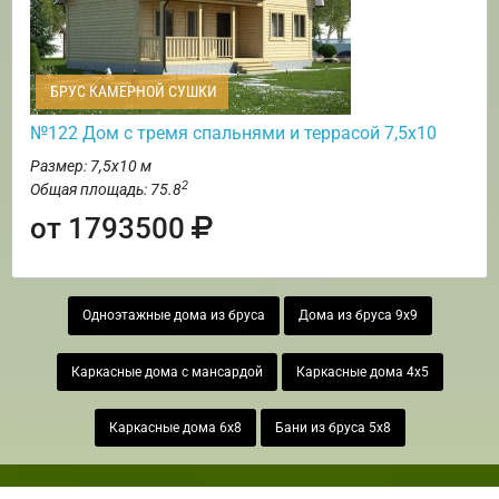
БРУС КАМЕРНОЙ СУШКИ
№122 Дом с тремя спальнями и террасой 7,5х10
Размер: 7,5х10 м
2
Общая площадь: 75.8
от 1793500
Одноэтажные дома из бруса
Дома из бруса 9х9
Каркасные дома с мансардой
Каркасные дома 4х5
Каркасные дома 6х8
Бани из бруса 5х8