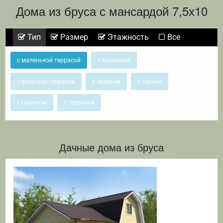
Дома из бруса с мансардой 7,5х10
Тип
Размер
Этажность
Все
с маленькой террасой
с балконом
с большой террасой
с эркером
с сауной
с гаражом
с террасой
Дачные дома из бруса