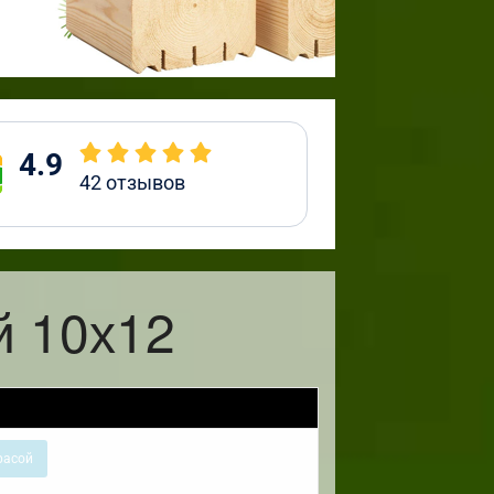
4.9
42
отзывов
й 10х12
расой