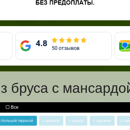
4.8
50
отзывов
з бруса с мансардо
Все
с большой террасой
с эркером
с сауной
с гаражом
с тер