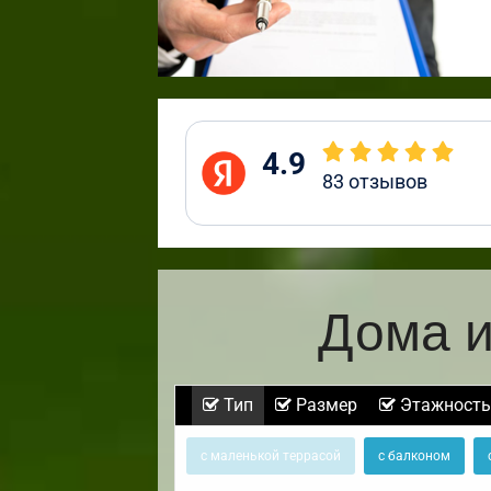
4.9
83
отзывов
Дома и
Тип
Размер
Этажность
с маленькой террасой
с балконом