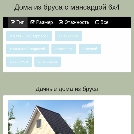
Дома из бруса с мансардой 6х4
Тип
Размер
Этажность
Все
с маленькой террасой
с балконом
с большой террасой
с эркером
с сауной
с гаражом
с террасой
Дачные дома из бруса