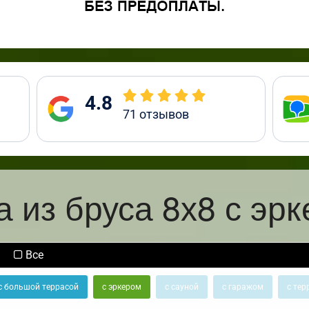
4.8
71
отзывов
 из бруса 8х8 с эр
Все
с большой террасой
с эркером
с сауной
с гаражом
с тер