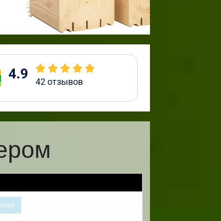
4.9
42
отзывов
кером
расой