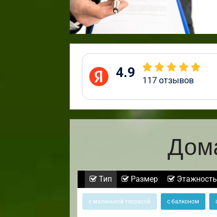
4.9
117
отзывов
Дома
Тип
Размер
Этажность
с маленькой террасой
с балконом