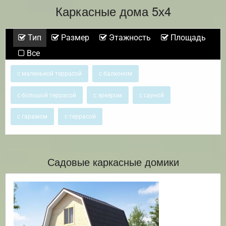
Каркасные дома 5х4
Тип
Размер
Этажность
Площадь
Все
с маленькой террасой
с балконом
с большой террасой
с эркером
с сауной
с гаражом
с террасой
Садовые каркасные домики