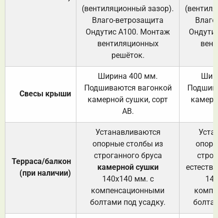
(вентиляционный зазор).
(вентиля
Влаго-ветрозащита
Влаго
Ондутис А100. Монтаж
Ондути
вентиляционных
вент
решёток.
Ширина 400 мм.
Шир
Подшиваются вагонкой
Подшива
Свесы крыши
камерной сушки, сорт
камерн
АВ.
Устанавливаются
Уста
опорные столбы из
опорн
строганного бруса
строг
Терраса/балкон
камерной сушки
естеств
(при наличии)
140х140 мм. с
140
компенсационными
компе
болтами под усадку.
болтам