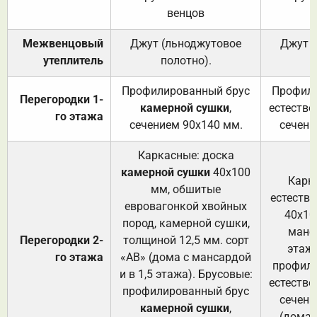
венцов
Межвенцовый
Джут (льноджутовое
Джут 
утеплитель
полотно).
п
Профилированный брус
Профили
Перегородки 1-
камерной сушки
,
естестве
го этажа
сечением 90х140 мм.
сечени
Каркасные: доска
камерной сушки
40х100
Карк
мм, обшитые
естеств
евровагонкой хвойных
40х10
пород, камерной сушки,
манса
Перегородки 2-
толщиной 12,5 мм. сорт
этажа
го этажа
«АВ» (дома с мансардой
профили
и в 1,5 этажа). Брусовые:
естестве
профилированный брус
сечени
камерной сушки
,
(дома 