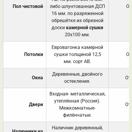
Пол чистовой
либо шпунтованная ДСП
От
16 мм. по разряженной
обрешётке из обрезной
доски
камерной сушки
20х100 мм.
Евровагонка камерной
Потолки
сушки толщиной 12,5
От
мм. сорт АВ.
Деревянные, двойного
Окна
От
остекления.
Входная- металлическая,
утеплённая (Россия).
Двери
От
Межкомнатные-
филёнчатые.
Наличник деревянный,
Наличники на