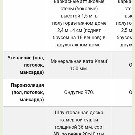
каркасные аттиковые
каркас
стены (боковые)
стен
высотой 1,5 м. в
высо
полутораэтажном доме
полутор
2,4 м ±4 см (поднят
2,5 м 
брусом на 18 венцов) в
брусом 
двухэтажном доме.
двухэ
Утепление (пол,
Минеральная вата
Knauf
потолок,
От
150
мм.
мансарда)
Пароизоляция
(пол, потолок,
Ондутис
R70
.
От
мансарда)
Шпунтованная доска
камерной сушки
толщиной 36 мм. сорт
АВ. по рейке 20х40 мм.