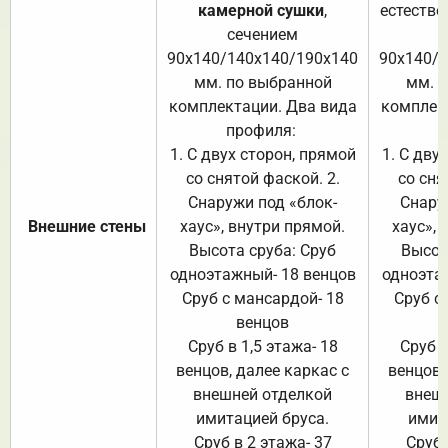
камерной сушки
,
естестве
сечением
с
90х140/140х140/190х140
90х140/
мм. по выбранной
мм. 
комплектации. Два вида
комплек
профиля:
п
1. С двух сторон, прямой
1. С дву
со снятой фаской. 2.
со сня
Снаружи под «блок-
Снару
Внешние стены
хаус», внутри прямой.
хаус», 
Высота сруба: Сруб
Высот
одноэтажный- 18 венцов
одноэта
Сруб с мансардой- 18
Сруб с
венцов
Сруб в 1,5 этажа- 18
Сруб в
венцов, далее каркас с
венцов,
внешней отделкой
внеш
имитацией бруса.
имит
Сруб в 2 этажа- 37
Сруб 