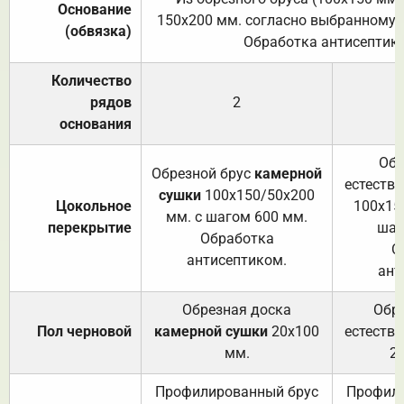
Основание
150х200 мм. согласно выбранному с
(обвязка)
Обработка антисептик
Количество
рядов
2
основания
Обр
Обрезной брус
камерной
естеств
сушки
100х150/50х200
Цокольное
100х15
мм. с шагом 600 мм.
перекрытие
шаг
Обработка
О
антисептиком.
ант
Обрезная доска
Обр
Пол черновой
камерной сушки
20х100
естеств
мм.
2
Профилированный брус
Профили