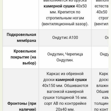
выполняется из бруска
выполня
камерной сушки
40х50
естеств
мм. Крепится по
40х50 м
стропильным ногам
строп
(вентиляционный зазор).
(вентиля
Подкровельная
Ондутис А100
Он
мембрана
Кровельное
Ондулин, Черепица
Ондул
покрытие (на
Ондулин.
выбор)
Каркас из обрезной
Карка
доски
камерной сушки
доски
40х150 мм. Обшиваются
влажно
вагонкой камерной
Обшива
сушки толщиной 16 мм.
каме
Фронтоны (при
сорт АВ по контррейке
толщиной
наличии)
20х40 мм.
по контр