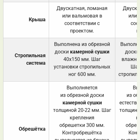
Двускатная, ломаная
Двуска
или вальмовая в
или 
Крыша
соответствии с
соо
проектом.
п
Выполнена из обрезной
Выполне
доски
камерной сушки
доски
Стропильная
40х150 мм. Шаг
влажно
система
установки стропильных
Шаг
ног 600 мм.
стропиль
Выполняется
Вы
из обрезной доски
из об
камерной сушки
естеств
толщиной 20-22 мм. Шаг
толщино
крепления
к
обрешетки 300 мм.
обреш
Обрешётка
Контробрешётка
Конт