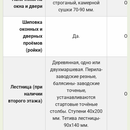
строганый, камерной
От
окна и двери
сушки 70-90 мм.
Шиповка
оконных и
дверных
Да.
От
проёмов
(ройки)
Деревянная, одно или
двухмаршевая. Перила-
заводские резные,
балясины- заводские
Лестница (при
точеные,
наличии
От
устанавливаются
второго этажа)
стартовые точёные
столбы. Ступени 40х200
мм. Тетива лестницы-
90х140 мм.