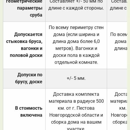
геометрические
Составляет +/- 50 мм по
Составля
параметры
длине с каждой стороны.
длине с 
сруба
По всему периметру стен
Допускается
дома (если ширина и
По всему
стыковка бруса,
длина дома более 6,0
дома (
вагонки и
метров). Вагонки и
длина 
половой доски
доски пола в каждой
отдельной комнате.
Допуски по
+/- 5 мм.
брусу, доске
Доставка комплекта
Достав
материала в радиусе 500
материал
В стоимость
км. от г. Пестова
км. 
включена
Новгородской области и
Новгоро
сборка дома на вашем
сборка
участке.