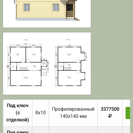
Под ключ
Профилированный
3377500
(с
8х10
З
140х140 мм
отделкой)
Под ключ