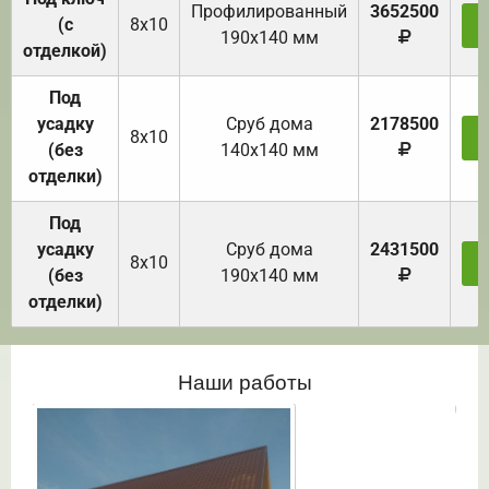
Профилированный
3652500
(с
8х10
З
190х140 мм
отделкой)
Под
усадку
Cруб дома
2178500
8х10
З
(без
140х140 мм
отделки)
Под
усадку
Cруб дома
2431500
8х10
З
(без
190х140 мм
отделки)
Наши работы