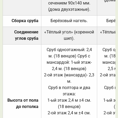
сечением 90х140 мм.
(дома двухэтажные).
Сборка сруба
Берёзовый нагель.
Берёз
Соединение
«Тёплый угол» (коренной
«Тёплый 
углов сруба
шип).
Сруб одноэтажный: 2,4
Сруб од
м. (18 венцов) Сруб с
м. (18
мансардой: 1-ый этаж-
мансард
2,4 м. (18 венцов)
2,5 м
2-ой этаж (мансарда)- 2,3
2-ой этаж
м.
Сруб в полтора и два
Сруб в
этажа:
Высота от пола
1-ый этаж 2,4 м ±4 см.
1-ый эт
до потолка
(18 венцов)
(1
2-ой этаж 2,4 м ±4 см.
2-ой эт