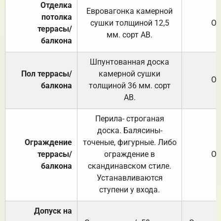
Отделка
Евровагонка камерной
потолка
сушки толщиной 12,5
От
террасы/
мм. сорт АВ.
балкона
Шпунтованная доска
Пол террасы/
камерной сушки
От
балкона
толщиной 36 мм. сорт
АВ.
Перила- строганая
доска. Балясины-
Ограждение
точеные, фигурные. Либо
террасы/
ограждение в
От
балкона
скандинавском стиле.
Устанавливаются
ступени у входа.
Допуск на