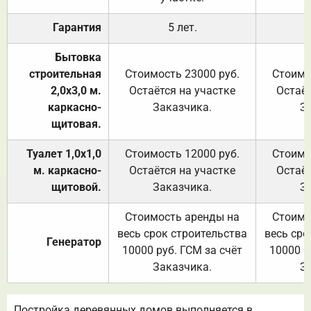
Гарантия
5 лет.
Бытовка
строительная
Стоимость 23000 руб.
Стоимо
2,0х3,0 м.
Остаётся на участке
Остаёт
каркасно-
Заказчика.
З
щитовая.
Туалет 1,0х1,0
Стоимость 12000 руб.
Стоимо
м. каркасно-
Остаётся на участке
Остаёт
щитовой.
Заказчика.
З
Стоимость аренды на
Стоимо
весь срок строительства
весь сро
Генератор
10000 руб. ГСМ за счёт
10000 р
Заказчика.
З
Постройка деревянных домов выполняется в