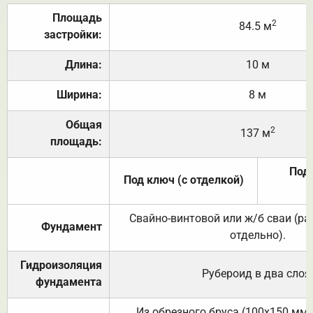
Площадь
2
84.5 м
застройки:
Длина:
10 м
Ширина:
8 м
Общая
2
137 м
площадь:
Под 
Под ключ (с отделкой)
Свайно-винтовой или ж/б сваи (р
Фундамент
отдельно).
Гидроизоляция
Рубероид в два слоя
фундамента
Из обрезного бруса (100х150 мм.