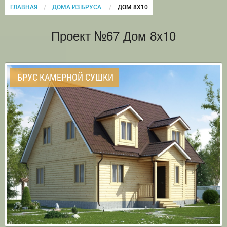
ГЛАВНАЯ
ДОМА ИЗ БРУСА
CURRENT:
ДОМ 8Х10
Проект №67 Дом 8х10
БРУС КАМЕРНОЙ СУШКИ