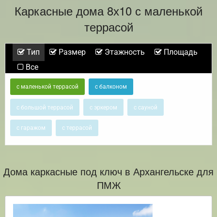
Каркасные дома 8х10 с маленькой
террасой
Тип
Размер
Этажность
Площадь
Все
с маленькой террасой
с балконом
с большой террасой
с эркером
с сауной
с гаражом
с террасой
Дома каркасные под ключ в Архангельске для
ПМЖ