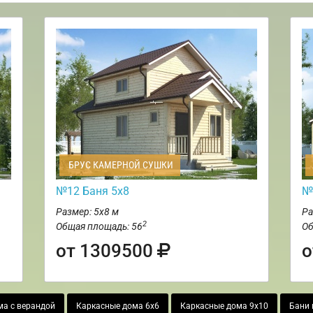
БРУС КАМЕРНОЙ СУШКИ
№12 Баня 5х8
№
Размер: 5х8 м
Ра
2
Общая площадь: 56
Об
от 1309500
о
ма с верандой
Каркасные дома 6х6
Каркасные дома 9х10
Бани 