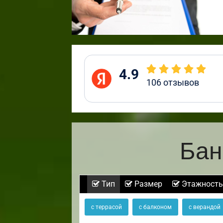
4.9
106
отзывов
Бан
Тип
Размер
Этажность
с террасой
с балконом
с верандой