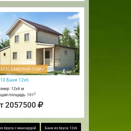
БРУС КАМЕРНОЙ СУШКИ
10 Баня 12х6
змер: 12х6 м
2
щая площадь: 101
т 2057500
из бруса с мансардой
Бани из бруса 12х6