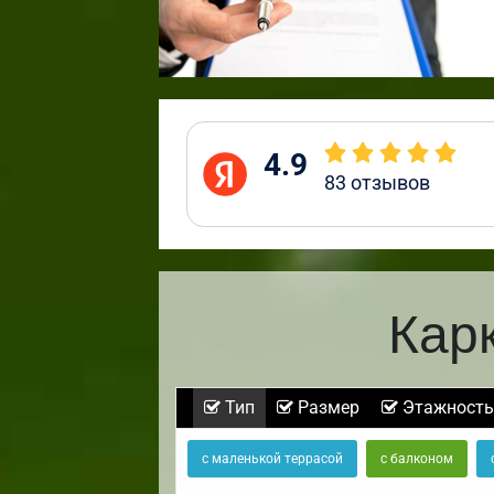
4.9
83
отзывов
Кар
Тип
Размер
Этажность
с маленькой террасой
с балконом