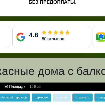
4.8
50
отзывов
касные дома с балк
Площадь
Все
с большой террасой
с эркером
с сауной
с гаражом
с тер