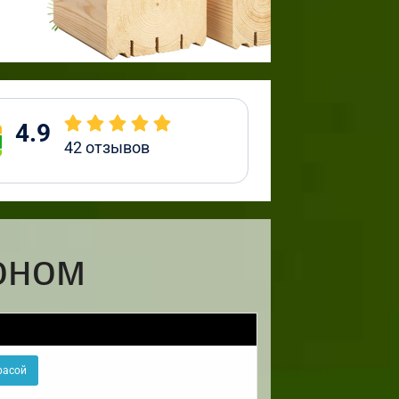
4.9
42
отзывов
оном
расой