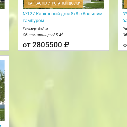
КАРКАС ИЗ СТРОГАНОЙ ДОСКИ
№127 Каркасный дом 8х8 с большим
№
тамбуром
б
Размер: 8х8 м
Ра
2
Общая площадь: 85.4
Об
от 2805500
3
и