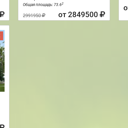
2
Общая площадь: 73.6
о
от 2849500
2991950
Ж