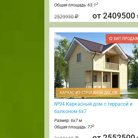
2
Общая площадь: 63.1
от 2409500
2529950
ХИТ ПРОДА
КАРКАС ИЗ СТРОГАНОЙ ДОСКИ
№94 Каркасный дом с террасой и
балконом 6х7
Размер: 6х7 м
2
Общая площадь: 77
от 2552500