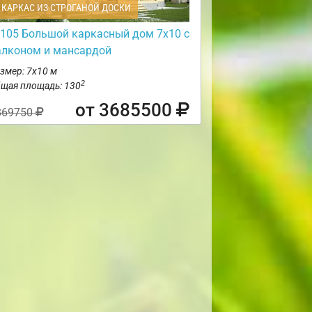
КАРКАС ИЗ СТРОГАНОЙ ДОСКИ
105 Большой каркасный дом 7х10 с
алконом и мансардой
змер: 7х10 м
2
щая площадь: 130
от 3685500
869750