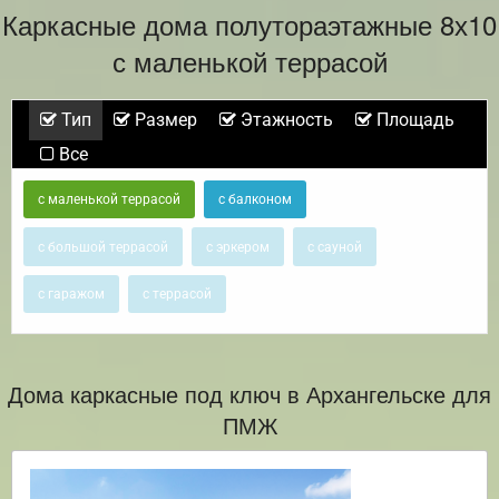
Каркасные дома полутораэтажные 8х10
с маленькой террасой
Тип
Размер
Этажность
Площадь
Все
с маленькой террасой
с балконом
с большой террасой
с эркером
с сауной
с гаражом
с террасой
Дома каркасные под ключ в Архангельске для
ПМЖ