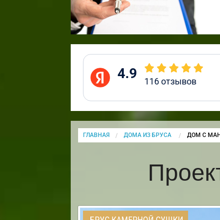
4.9
116
отзывов
ГЛАВНАЯ
ДОМА ИЗ БРУСА
CURRENT:
ДОМ С МА
Проек
БРУС КАМЕРНОЙ СУШКИ