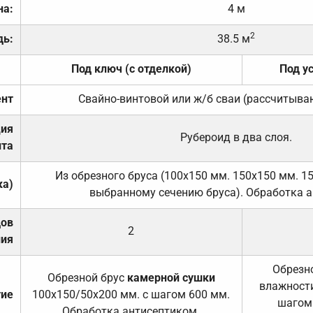
на:
4 м
2
дь:
38.5 м
Под ключ (с отделкой)
Под у
нт
Свайно-винтовой или ж/б сваи (рассчитыва
ция
Рубероид в два слоя.
та
Из обрезного бруса (100х150 мм. 150х150 мм. 1
ка)
выбранному сечению бруса). Обработка а
дов
2
ния
Обрезно
Обрезной брус
камерной сушки
влажности
тие
100х150/50х200 мм. с шагом 600 мм.
шагом
Обработка антисептиком.