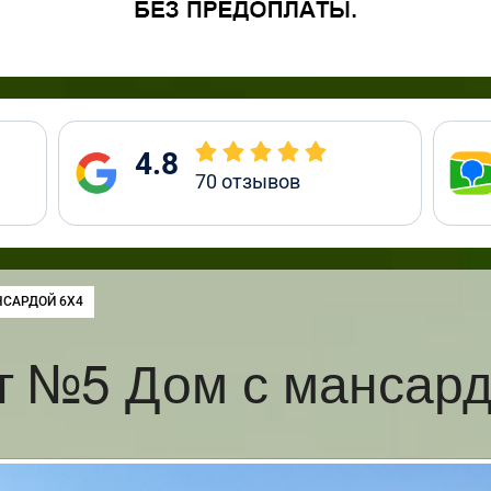
4.8
70
отзывов
НСАРДОЙ 6Х4
т №5 Дом с мансард