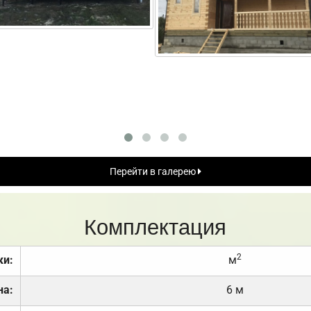
Перейти в галерею
Комплектация
2
ки:
м
на:
6 м