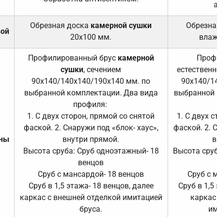
Обрезная доска
камерной сушки
Обрезна
вой
20х100 мм.
влаж
Профилированный брус
камерной
Проф
сушки
, сечением
естественн
90х140/140х140/190х140 мм. по
90х140/1
выбранной комплектации. Два вида
выбранной 
профиля:
1. С двух сторон, прямой со снятой
1. С двух 
фаской. 2. Снаружи под «блок- хаус»,
фаской. 2. 
ены
внутри прямой.
в
Высота сруба: Сруб одноэтажный- 18
Высота сруб
венцов
Сруб с мансардой- 18 венцов
Сруб с 
Сруб в 1,5 этажа- 18 венцов, далее
Сруб в 1,5
каркас с внешней отделкой имитацией
каркас
бруса.
им