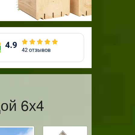
4.9
42
отзывов
ой 6х4