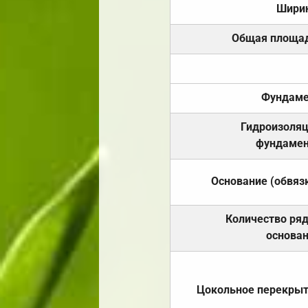
Шири
Общая площа
Фундаме
Гидроизоля
фундамен
Основание (обвяз
Количество ря
основа
Цокольное перекры