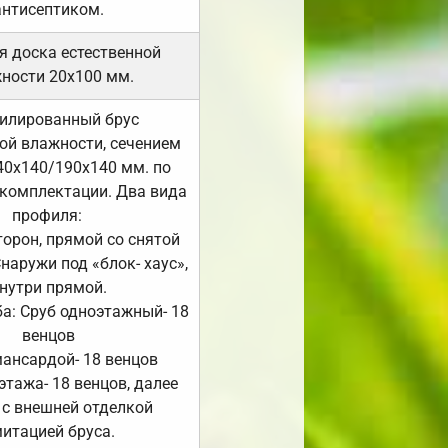
антисептиком.
я доска естественной
ности 20х100 мм.
илированный брус
ой влажности, сечением
40х140/190х140 мм. по
комплектации. Два вида
профиля:
сторон, прямой со снятой
Снаружи под «блок- хаус»,
нутри прямой.
а: Сруб одноэтажный- 18
венцов
мансардой- 18 венцов
 этажа- 18 венцов, далее
 с внешней отделкой
итацией бруса.