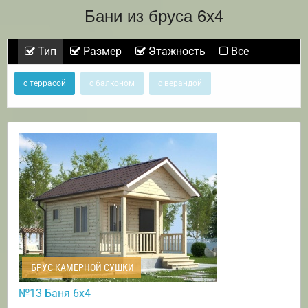
Бани из бруса 6х4
Тип
Размер
Этажность
Все
с террасой
с балконом
с верандой
БРУС КАМЕРНОЙ СУШКИ
№13 Баня 6х4