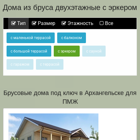
Дома из бруса двухэтажные с эркером
Тип
Размер
Этажность
Все
с маленькой террасой
с балконом
с большой террасой
с эркером
с сауной
с гаражом
с террасой
Брусовые дома под ключ в Архангельске для
ПМЖ