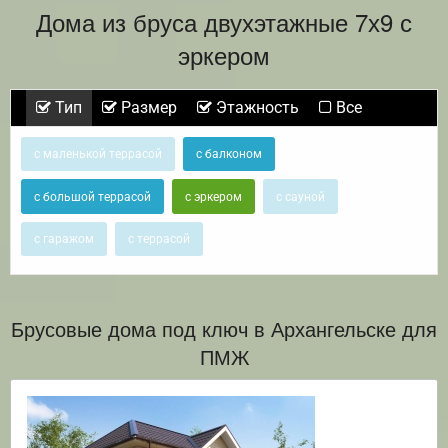
Дома из бруса двухэтажные 7х9 с
эркером
Тип
Размер
Этажность
Все
с маленькой террасой
с балконом
с большой террасой
с эркером
с сауной
с гаражом
с террасой
Брусовые дома под ключ в Архангельске для
ПМЖ