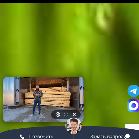
🔇
⛶
✖
Позвонить
Задать вопрос