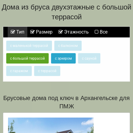
Дома из бруса двухэтажные с большой
террасой
Тип
Размер
Этажность
Все
с маленькой террасой
с балконом
с большой террасой
с эркером
с сауной
с гаражом
с террасой
Брусовые дома под ключ в Архангельске для
ПМЖ