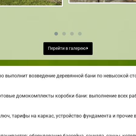
Перейти в галерею
о выполнит возведение деревянной бани по невысокой ст
отовые домокомплекты коробки бани: выполнение всех ра
ключ, тарифы на каркас, устройство фундамента и прочие
плачивается: оборудование бассейна, санузла, сауны, коте