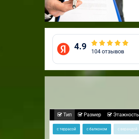
4.9
104
отзывов
Тип
Размер
Этажность
с террасой
с балконом
с верандой