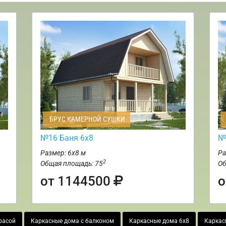
БРУС КАМЕРНОЙ СУШКИ
№16 Баня 6х8
№
Размер: 6х8 м
Ра
2
Общая площадь: 75
Об
от 1144500
о
расой
Каркасные дома с балконом
Каркасные дома 6х8
Каркас