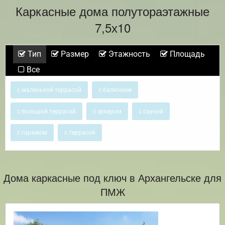
Каркасные дома полутораэтажные
7,5х10
Тип
Размер
Этажность
Площадь
Все
с маленькой террасой
с балконом
с большой террасой
с эркером
с сауной
с гаражом
с террасой
Дома каркасные под ключ в Архангельске для
ПМЖ