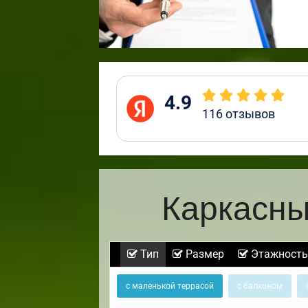
4.9
116
отзывов
Каркасны
Тип
Размер
Этажность
с маленькой террасой
с балконом