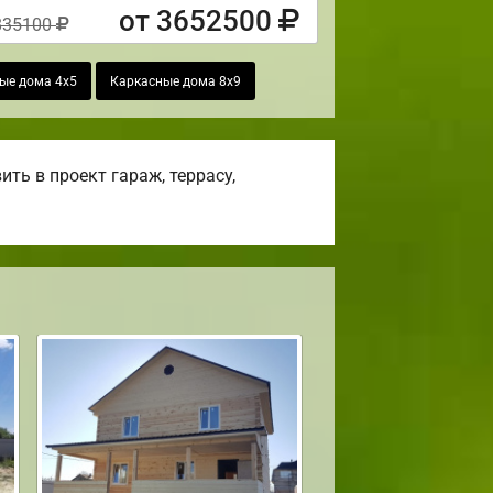
от 3652500
835100
ые дома 4х5
Каркасные дома 8х9
ть в проект гараж, террасу,