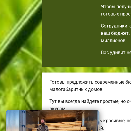
Чтобы получи
готовых прое
Сотрудники к
ваш бюджет. 
миллионов.
Вас удивит н
Готовы предложить современные бю
малогабаритных домов.
Тут вы всегда найдете простые, но
вкусам.
Мы готовы предложить красивые, н
трехэтажных коттеджей.