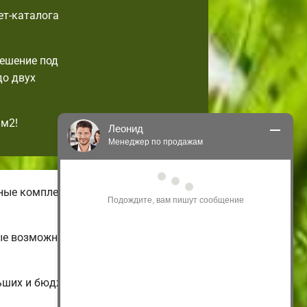
ет-каталога
решение под
до двух
1м2!
Леонид
Менеджер по продажам
Здравствуйте! Я могу 
чные комплектации бюджетных
проконсультировать Вас по нашим 
акциям и проектам.
Только что
рые возможно изменить по своим
ьших и бюджетных до больших двух-