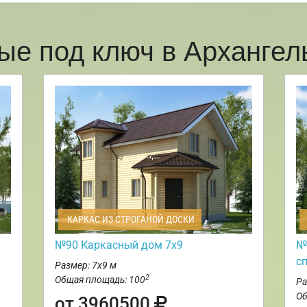
ые под ключ в Арханге
КАРКАС ИЗ СТРОГАНОЙ ДОСКИ
№90 Каркасный дом 7х9
№
с
Размер: 7х9 м
2
Общая площадь: 100
Ра
Об
от 3960500