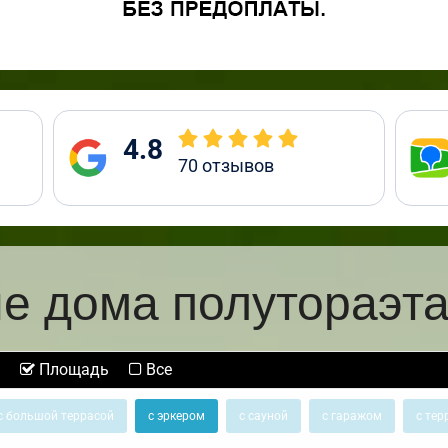
4.8
70
отзывов
е дома полутораэт
Площадь
Все
с большой террасой
с эркером
с сауной
с гаражом
с тер