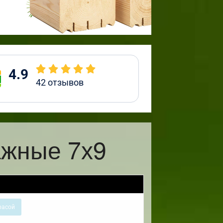
4.9
42
отзывов
ажные 7х9
расой