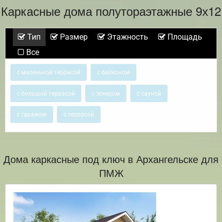
Каркасные дома полутораэтажные 9х12
Тип
Размер
Этажность
Площадь
Все
с маленькой террасой
с балконом
с большой террасой
с эркером
с сауной
с гаражом
с террасой
Дома каркасные под ключ в Архангельске для
ПМЖ