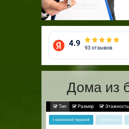
4.9
93
отзывов
Дома из 
Тип
Размер
Этажность
с маленькой террасой
с балконом