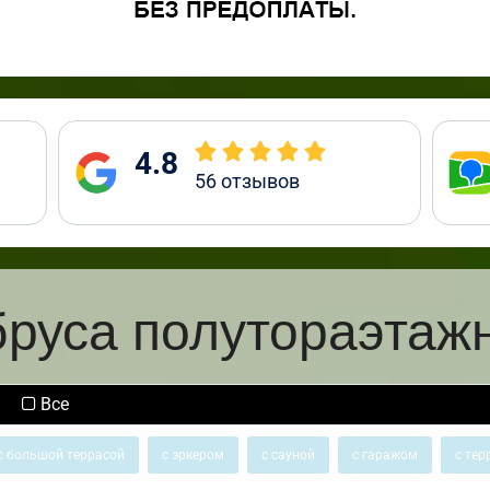
4.8
56
отзывов
бруса полутораэтаж
Все
с большой террасой
с эркером
с сауной
с гаражом
с тер