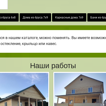
з бруса 6х8
Дома из бруса 7х9
Каркасные дома 7х9
Бани из бр
я в нашем каталоге, можно поменять. Вы имеете возможн
 остекление, крыльцо или навес.
Наши работы