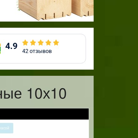
4.9
42
отзывов
ные 10х10
расой