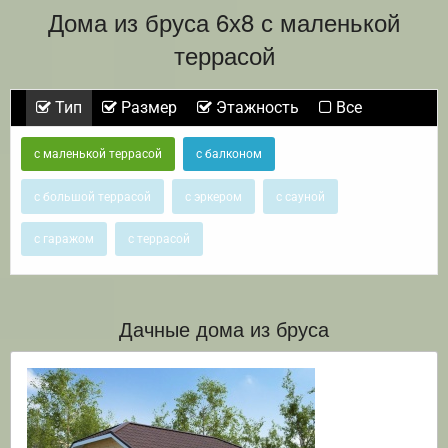
Дома из бруса 6х8 с маленькой
террасой
Тип
Размер
Этажность
Все
с маленькой террасой
с балконом
с большой террасой
с эркером
с сауной
с гаражом
с террасой
Дачные дома из бруса