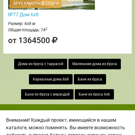
БРУС КАМЕРНОЙ СУШКИ
№77 Дом 6х8
Размер: 6х8 м
2
Общая площадь: 74
от 1364500
Дома из бруса с таррасой
Маленькие дома из бруса
Каркасные дома 8х8
Бани из бруса
Бани из бруса с верандой
Бани из бруса 6х6
Внимание! Каждый проект, имеющийся в нашем
каталоге, можно поменять. Вы имеете возможность