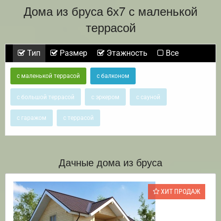
Дома из бруса 6х7 с маленькой
террасой
Тип
Размер
Этажность
Все
с маленькой террасой
с балконом
с большой террасой
с эркером
с сауной
с гаражом
с террасой
Дачные дома из бруса
ХИТ ПРОДАЖ