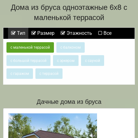
Дома из бруса одноэтажные 6х8 с
маленькой террасой
Тип
Размер
Этажность
Все
с маленькой террасой
с балконом
с большой террасой
с эркером
с сауной
с гаражом
с террасой
Дачные дома из бруса