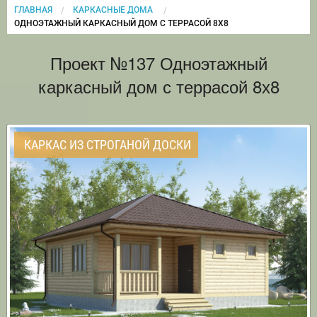
ГЛАВНАЯ
КАРКАСНЫЕ ДОМА
CURRENT:
ОДНОЭТАЖНЫЙ КАРКАСНЫЙ ДОМ С ТЕРРАСОЙ 8Х8
Проект №137 Одноэтажный
каркасный дом с террасой 8х8
КАРКАС ИЗ СТРОГАНОЙ ДОСКИ