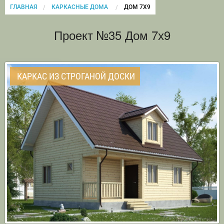
ГЛАВНАЯ
КАРКАСНЫЕ ДОМА
CURRENT:
ДОМ 7Х9
Проект №35 Дом 7х9
КАРКАС ИЗ СТРОГАНОЙ ДОСКИ