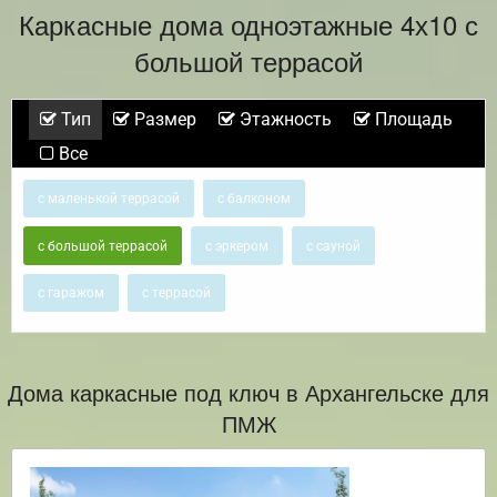
Каркасные дома одноэтажные 4х10 с
большой террасой
Тип
Размер
Этажность
Площадь
Все
с маленькой террасой
с балконом
с большой террасой
с эркером
с сауной
с гаражом
с террасой
Дома каркасные под ключ в Архангельске для
ПМЖ