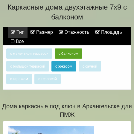
Каркасные дома двухэтажные 7х9 с
балконом
Тип
Размер
Этажность
Площадь
Все
с маленькой террасой
с балконом
с большой террасой
с эркером
с сауной
с гаражом
с террасой
Дома каркасные под ключ в Архангельске для
ПМЖ