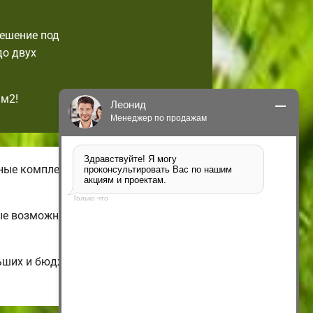
решение под
до двух
1м2!
Леонид
Менеджер по продажам
Здравствуйте! Я могу 
чные комплектации бюджетных
проконсультировать Вас по нашим 
акциям и проектам.
Только что
рые возможно изменить по своим
ьших и бюджетных до больших двух-