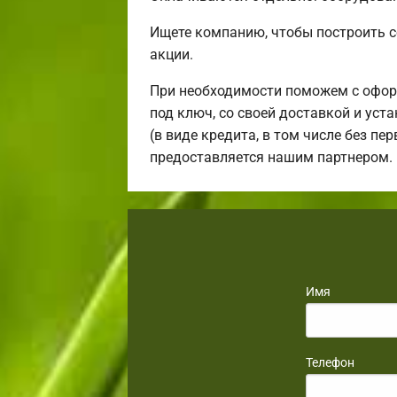
Ищете компанию, чтобы построить 
акции.
При необходимости поможем с офор
под ключ, со своей доставкой и ус
(в виде кредита, в том числе без п
предоставляется нашим партнером.
Имя
Телефон