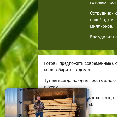
готовых прое
Сотрудники к
ваш бюджет. 
миллионов.
Вас удивит н
Готовы предложить современные бю
малогабаритных домов.
Тут вы всегда найдете простые, но
вкусам.
Мы готовы предложить красивые, н
трехэтажных коттеджей.