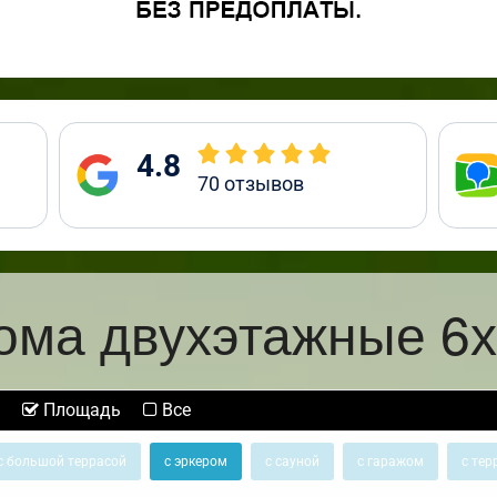
4.8
70
отзывов
ома двухэтажные 6х
Площадь
Все
с большой террасой
с эркером
с сауной
с гаражом
с тер