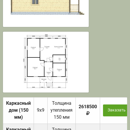
Каркасный
Толщина
2618500
дом (150
9х9
утепления
Заказать
мм)
150 мм
Каркасный
Толщина