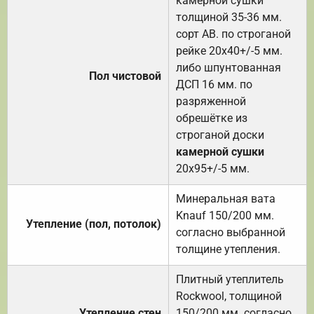
камерной сушки
толщиной 35-36 мм.
сорт АВ. по строганой
рейке 20х40+/-5 мм.
либо шпунтованная
Пол чистовой
ДСП 16 мм. по
разряженной
обрешётке из
строганой доски
камерной сушки
20х95+/-5 мм.
Минеральная вата
Knauf 150/200 мм.
Утепление (пол, потолок)
согласно выбранной
толщине утепления.
Плитный утеплитель
Rockwool, толщиной
Утепление стен
150/200 мм. согласно