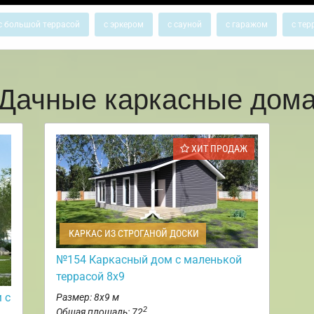
с большой террасой
с эркером
с сауной
с гаражом
с тер
Дачные каркасные дом
ХИТ ПРОДАЖ
КАРКАС ИЗ СТРОГАНОЙ ДОСКИ
№154 Каркасный дом с маленькой
террасой 8х9
 с
Размер: 8х9 м
2
Общая площадь: 72