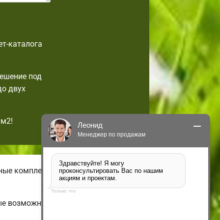
ет-каталога
решение под
до двух
1м2!
Леонид
Менеджер по продажам
Здравствуйте! Я могу 
чные комплектации бюджетных
проконсультировать Вас по нашим 
акциям и проектам.
Только что
рые возможно изменить по своим