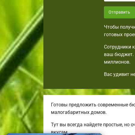
Отправить
Чтобы получи
готовых прое
Сотрудники к
ваш бюджет. 
миллионов.
Вас удивит н
Готовы предложить современные бю
малогабаритных домов.
Тут вы всегда найдете простые, но
вкусам.