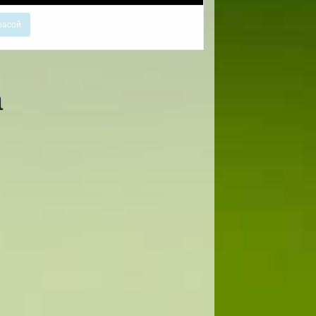
расой
а