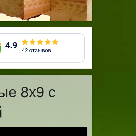
4.9
42
отзывов
ые 8х9 с
й