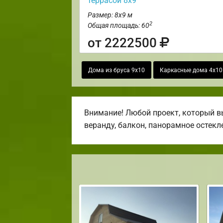
террасой 8х9
Размер: 8х9 м
2
Общая площадь: 60
от 2222500
Дома из бруса 9х10
Каркасные дома 4х10
Внимание! Любой проект, который вы
веранду, балкон, панорамное остекл