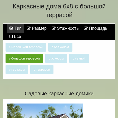
Каркасные дома 6х8 с большой
террасой
Тип
Размер
Этажность
Площадь
Все
с маленькой террасой
с балконом
с большой террасой
с эркером
с сауной
с гаражом
с террасой
Садовые каркасные домики